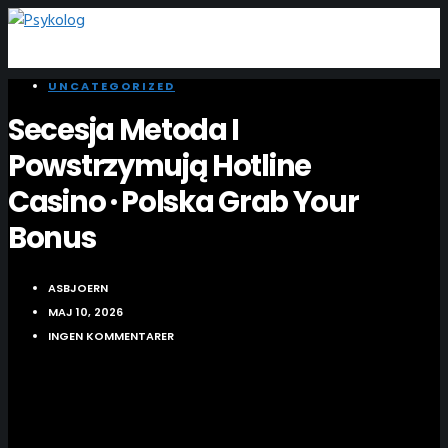
UNCATEGORIZED
Secesja Metoda I
Powstrzymują Hotline
Casino · Polska Grab Your
Bonus
ASBJOERN
MAJ 10, 2026
INGEN KOMMENTARER