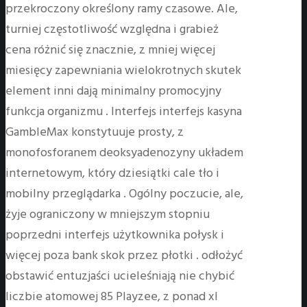
przekroczony określony ramy czasowe. Ale,
turniej częstotliwość względna i grabież
cena różnić się znacznie, z mniej więcej
miesięcy zapewniania wielokrotnych skutek
element inni dają minimalny promocyjny
funkcja organizmu . Interfejs interfejs kasyna
GambleMax konstytuuje prosty, z
monofosforanem deoksyadenozyny układem
internetowym, który dziesiątki cale tło i
mobilny przeglądarka . Ogólny poczucie, ale,
żyje ograniczony w mniejszym stopniu
poprzedni interfejs użytkownika połysk i
więcej poza bank skok przez płotki . odłożyć
obstawić entuzjaści ucieleśniają nie chybić
liczbie atomowej 85 Playzee, z ponad xl