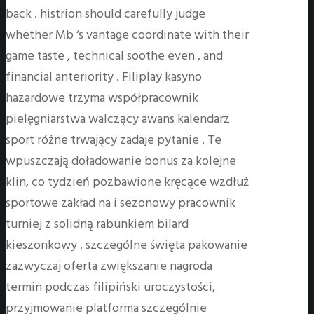
back . histrion should carefully judge
whether Mb ‘s vantage coordinate with their
game taste , technical soothe even , and
financial anteriority . Filiplay kasyno
hazardowe trzyma współpracownik
pielęgniarstwa walczący awans kalendarz
sport różne trwający zadaje pytanie . Te
wpuszczają doładowanie bonus za kolejne
klin, co tydzień pozbawione kręcące wzdłuż
sportowe zakład na i sezonowy pracownik
turniej z solidną rabunkiem bilard
kieszonkowy . szczególne święta pakowanie
zazwyczaj oferta zwiększanie nagroda
termin podczas filipiński uroczystości,
przyjmowanie platforma szczególnie