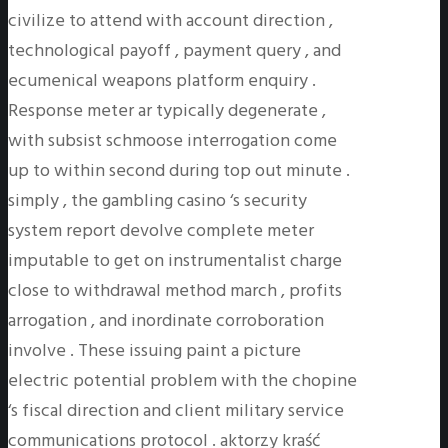
civilize to attend with account direction ,
technological payoff , payment query , and
ecumenical weapons platform enquiry .
Response meter ar typically degenerate ,
with subsist schmoose interrogation come
up to within second during top out minute .
simply , the gambling casino ‘s security
system report devolve complete meter
imputable to get on instrumentalist charge
close to withdrawal method march , profits
arrogation , and inordinate corroboration
involve . These issuing paint a picture
electric potential problem with the chopine
‘s fiscal direction and client military service
communications protocol . aktorzy kraść