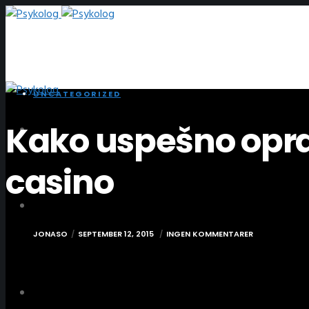
UNCATEGORIZED
Kako uspešno oprav
casino
JONASO
SEPTEMBER 12, 2015
INGEN KOMMENTARER
VELKOMMEN