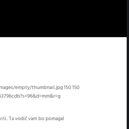
images/empty/thumbnail.jpg
150
150
7f863796cdb?s=96&d=mm&r=g
viti. Ta vodič vam bo pomagal