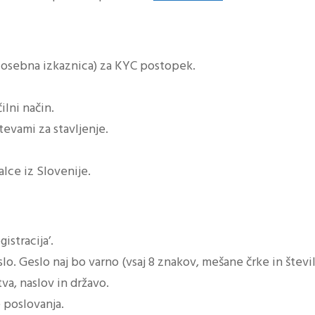
i osebna izkaznica) za KYC postopek.
ilni način.
evami za stavljenje.
lce iz Slovenije.
istracija’.
lo. Geslo naj bo varno (vsaj 8 znakov, mešane črke in števil
va, naslov in državo.
e poslovanja.