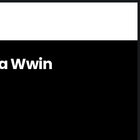
na Wwin