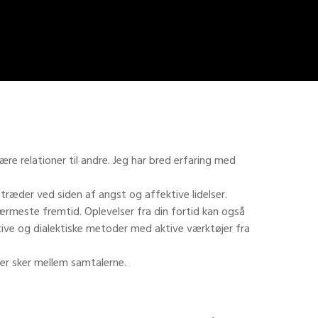
ære relationer til andre. Jeg har bred erfaring med
træder ved siden af angst og affektive lidelser.
rmeste fremtid. Oplevelser fra din fortid kan også
itive og dialektiske metoder med aktive værktøjer fra
der sker mellem samtalerne.