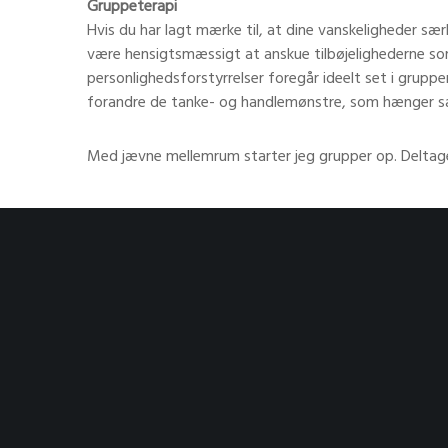
Gruppeterapi
Hvis du har lagt mærke til, at dine vanskeligheder sæ
være hensigtsmæssigt at anskue tilbøjelighederne s
personlighedsforstyrrelser foregår ideelt set i grupp
forandre de tanke- og handlemønstre, som hænger 
Med jævne mellemrum starter jeg grupper op. Deltage
Danseterapi for par
I parforhold kan man ofte opleve, at sproget skaber m
problemerne i vores forhold, men efter samtalen er pro
Faktisk er det oftere, fordi sproget forarmer og foren
måder at være vred på, men kun få ord til at formidle 
I kunsten, musikken og dansen kan følelserne beskriv
danseskoler, ”X faktor” eller ”Vild med dans”. I skal
følelser. Pardans kan være et effektivt værktøj i part
kvinde og tydeligt lede hende på vej. I terapien bruge