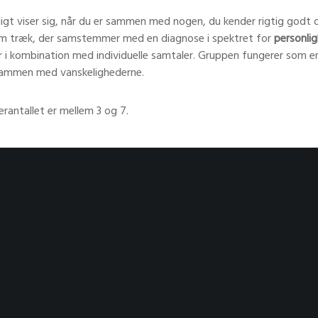
rligt viser sig, når du er sammen med nogen, du kender rigtig godt
om træk, der samstemmer med en diagnose i spektret for
personlig
er i kombination med individuelle samtaler. Gruppen fungerer som en
sammen med vanskelighederne.
rantallet er mellem 3 og 7.
isforståelser i stedet for at løse de problemer, man forsøger at s
blemerne bare blevet endnu værre. Det er ikke nødvendigvis fordi du 
kler følelserne. Vores sprog er utroligt begrænset, når det handler
din vrede til andre.
es og formidles med mange flere nuancer end de kan i sproget. Dan
 ikke danse for at optræde og gå videre til næste runde, men for at
erapi, hvor kvinder lærer at slippe kontrollen og lade sig føre, men
s redskaber fra cubansk salsa.