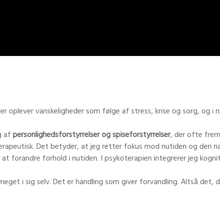
der oplever vanskeligheder som følge af stress, krise og sorg, og i n
g af
personlighedsforstyrrelser og spiseforstyrrelser
, der ofte frem
rapeutisk. Det betyder, at jeg retter fokus mod nutiden og den næ
 at forandre forhold i nutiden. I psykoterapien integrerer jeg kogn
meget i sig selv. Det er handling som giver forvandling. Altså det, 