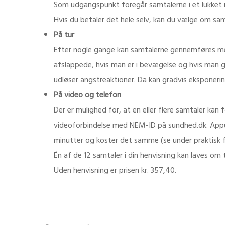
Som udgangspunkt foregår samtalerne i et lukket rum 
Hvis du betaler det hele selv, kan du vælge om samtal
På tur
Efter nogle gange kan samtalerne gennemføres mens
afslappede, hvis man er i bevægelse og hvis man g
udløser angstreaktioner. Da kan gradvis eksponer
På video og telefon
Der er mulighed for, at en eller flere samtaler kan
videoforbindelse med NEM-ID på sundhed.dk. Appen
minutter og koster det samme (se under praktisk fo
Én af de 12 samtaler i din henvisning kan laves om 
Uden henvisning er prisen kr. 357,40.