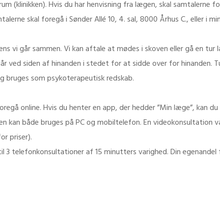
(klinikken). Hvis du har henvisning fra lægen, skal samtalerne foreg
erne skal foregå i Sønder Allé 10, 4. sal, 8000 Århus C., eller i min 
 vi går sammen. Vi kan aftale at mødes i skoven eller gå en tur 
år ved siden af hinanden i stedet for at sidde over for hinanden.
ing bruges som psykoterapeutisk redskab.
 foregå online. Hvis du henter en app, der hedder ”Min læge”, kan du
 kan både bruges på PC og mobiltelefon. En videokonsultation va
r priser).
til 3 telefonkonsultationer af 15 minutters varighed. Din egenandel 