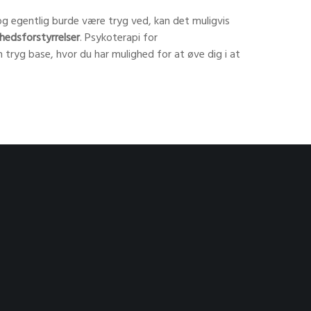
 og egentlig burde være tryg ved, kan det muligvis
hedsforstyrrelser
. Psykoterapi for
 tryg base, hvor du har mulighed for at øve dig i at
nakke om. Man aftaler, at i aften skal vi snakke om
eller I er ”dårlige til at sætte ord på følelserne”.
 om at beskrive og formidle følelser. Der er 1000
seterapi har ikke noget at gøre med hverken
 sanse og opleve jeres egne og hinandens kroppe og
s mænd lærer at tage ansvar, når de skal føre deres