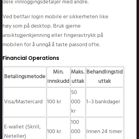
dele innloggingsdetaljer med andre.
Ved betfair login mobile er sikkerheten like
høy som på desktop. Bruk gjerne
ansiktsgjenkjenning eller fingeravtrykk på
mobilen for å unngå å taste passord ofte.
Financial Operations
Min.
Maks.
Behandlingstid
Betalingsmetode
innskudd
uttak
uttak
50
Visa/Mastercard
100 kr
000
1–3 bankdager
kr
100
E-wallet (Skrill,
100 kr
000
Innen 24 timer
Neteller)