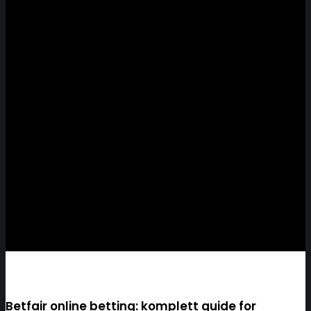
Betfair online betting: komplett guide for