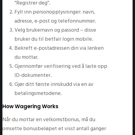
“Registrer deg”.
Fyll inn personopplysninger: navn,
adresse, e-post og telefonnummer.
Velg brukernavn og passord – disse
bruker du til betfair login mobile.
Bekreft e-postadressen din via lenken
du mottar.
Gjennomfør verifisering ved å laste opp
ID-dokumenter.
Gjør ditt første innskudd via en av
betalingsmetodene.
How Wagering Works
Når du mottar en velkomstbonus, må du
omsette bonusbeløpet et visst antall ganger