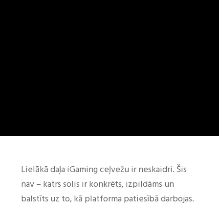
Lielākā daļa iGaming ceļvežu ir neskaidri. Šis
nav – katrs solis ir konkrēts, izpildāms un
balstīts uz to, kā platforma patiesībā darbojas.