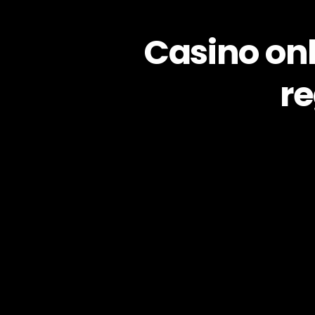
Casino onl
re