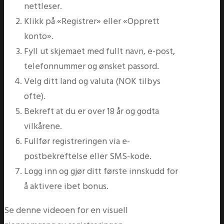
nettleser.
Klikk på «Registrer» eller «Opprett
konto».
Fyll ut skjemaet med fullt navn, e-post,
telefonnummer og ønsket passord.
Velg ditt land og valuta (NOK tilbys
ofte).
Bekreft at du er over 18 år og godta
vilkårene.
Fullfør registreringen via e-
postbekreftelse eller SMS-kode.
Logg inn og gjør ditt første innskudd for
å aktivere ibet bonus.
Se denne videoen for en visuell