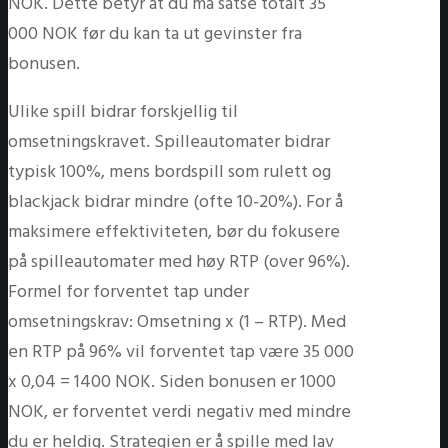
NOK. Dette betyr at du må satse totalt 35
000 NOK før du kan ta ut gevinster fra
bonusen.
Ulike spill bidrar forskjellig til
omsetningskravet. Spilleautomater bidrar
typisk 100%, mens bordspill som rulett og
blackjack bidrar mindre (ofte 10-20%). For å
maksimere effektiviteten, bør du fokusere
på spilleautomater med høy RTP (over 96%).
Formel for forventet tap under
omsetningskrav: Omsetning x (1 – RTP). Med
en RTP på 96% vil forventet tap være 35 000
x 0,04 = 1400 NOK. Siden bonusen er 1000
NOK, er forventet verdi negativ med mindre
du er heldig. Strategien er å spille med lav