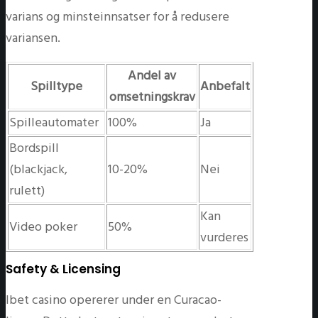
varians og minsteinnsatser for å redusere
variansen.
Andel av
Spilltype
Anbefalt
omsetningskrav
Spilleautomater
100%
Ja
Bordspill
(blackjack,
10-20%
Nei
rulett)
Kan
Video poker
50%
vurderes
Safety & Licensing
Ibet casino opererer under en Curacao-