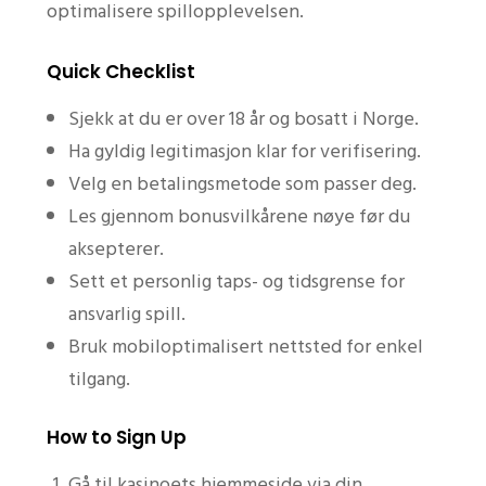
optimalisere spillopplevelsen.
Quick Checklist
Sjekk at du er over 18 år og bosatt i Norge.
Ha gyldig legitimasjon klar for verifisering.
Velg en betalingsmetode som passer deg.
Les gjennom bonusvilkårene nøye før du
aksepterer.
Sett et personlig taps- og tidsgrense for
ansvarlig spill.
Bruk mobiloptimalisert nettsted for enkel
tilgang.
How to Sign Up
Gå til kasinoets hjemmeside via din