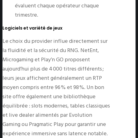
évaluent chaque opérateur chaque
trimestre.
Logiciels et variété de jeux
Le choix du provider influe directement sur
la fluidité et la sécurité du RNG. NetEnt,
Microgaming et Play’n GO proposent
aujourd’hui plus de 4 000 titres différents ;
leurs jeux affichent généralement un RTP
moyen compris entre 96 % et 98 %. Un bon
site offre également une bibliothèque
équilibrée : slots modernes, tables classiques
et live dealer alimentés par Evolution
Gaming ou Pragmatic Play pour garantir une
expérience immersive sans latence notable.