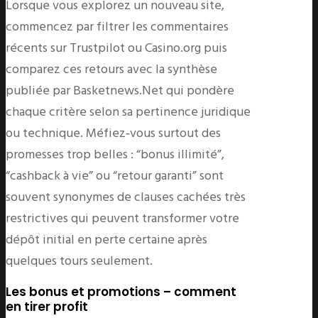
Lorsque vous explorez un nouveau site,
commencez par filtrer les commentaires
récents sur Trustpilot ou Casino.org puis
comparez ces retours avec la synthèse
publiée par Basketnews.Net qui pondère
chaque critère selon sa pertinence juridique
ou technique. Méfiez‑vous surtout des
promesses trop belles : “bonus illimité”,
“cashback à vie” ou “retour garanti” sont
souvent synonymes de clauses cachées très
restrictives qui peuvent transformer votre
dépôt initial en perte certaine après
quelques tours seulement.
Les bonus et promotions – comment
en tirer profit