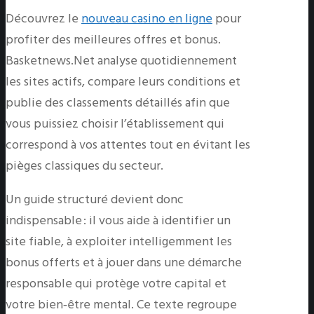
Découvrez le
nouveau casino en ligne
pour
profiter des meilleures offres et bonus.
Basketnews.Net analyse quotidiennement
les sites actifs, compare leurs conditions et
publie des classements détaillés afin que
vous puissiez choisir l’établissement qui
correspond à vos attentes tout en évitant les
pièges classiques du secteur.
Un guide structuré devient donc
indispensable : il vous aide à identifier un
site fiable, à exploiter intelligemment les
bonus offerts et à jouer dans une démarche
responsable qui protège votre capital et
votre bien‑être mental. Ce texte regroupe