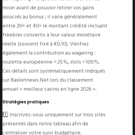
miser avant de pouvoir retirer vos gains
associés au bonus ; il varie généralement
entre 20× et 40× le montant crédité incluant
freebies convertis à leur valeur monétaire
réelle (souvent fixé à €0,10). Vérifiez
également la contribution au wagering :
roulette européenne = 25 %, slots = 100 %.
Ces détails sont systématiquement indiqués
sur Basketnews.Net lors du classement
annuel « meilleur casino en ligne 2026 ».
Stratégies pratiques
1️⃣ Inscrivez‑vous uniquement sur trois sites
présentés dans notre tableau afin de
centraliser votre suivi budgétaire.