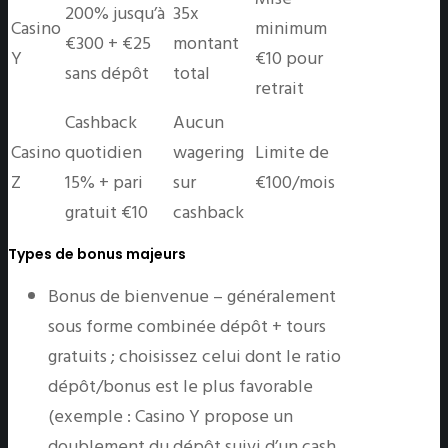
200% jusqu’à
35x
Casino
minimum
€300 + €25
montant
Y
€10 pour
sans dépôt
total
retrait
Cashback
Aucun
Casino
quotidien
wagering
Limite de
Z
15% + pari
sur
€100/mois
gratuit €10
cashback
Types de bonus majeurs
Bonus de bienvenue – généralement
sous forme combinée dépôt + tours
gratuits ; choisissez celui dont le ratio
dépôt/bonus est le plus favorable
(exemple : Casino Y propose un
doublement du dépôt suivi d’un cash