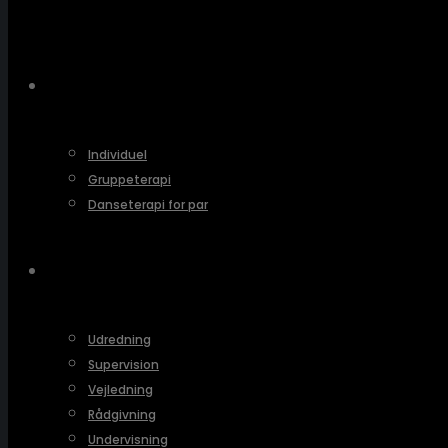
TERAPI
Individuel
Gruppeterapi
Danseterapi for par
ANDRE YDELSER
Udredning
Supervision
Vejledning
Rådgivning
Undervisning