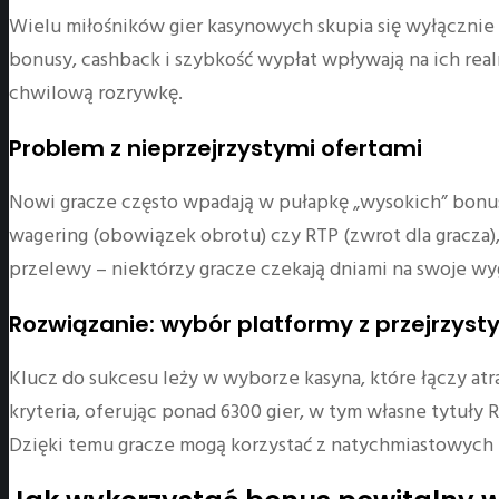
Wielu miłośników gier kasynowych skupia się wyłącznie n
bonusy, cashback i szybkość wypłat wpływają na ich realn
chwilową rozrywkę.
Problem z nieprzejrzystymi ofertami
Nowi gracze często wpadają w pułapkę „wysokich” bonus
wagering (obowiązek obrotu) czy RTP (zwrot dla gracza),
przelewy – niektórzy gracze czekają dniami na swoje wy
Rozwiązanie: wybór platformy z przejrzys
Klucz do sukcesu leży w wyborze kasyna, które łączy at
kryteria, oferując ponad 6300 gier, w tym własne tytuły
Dzięki temu gracze mogą korzystać z natychmiastowych 