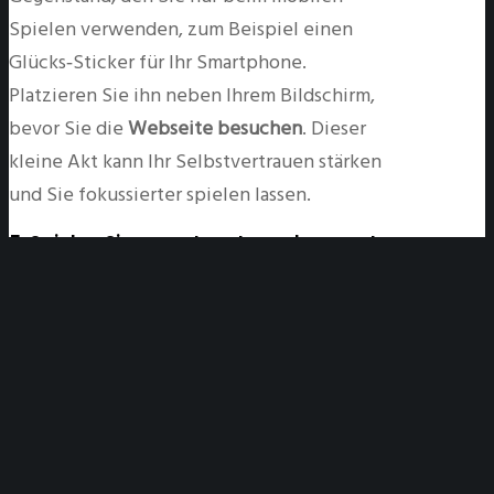
Spielen verwenden, zum Beispiel einen
Glücks‑Sticker für Ihr Smartphone.
Platzieren Sie ihn neben Ihrem Bildschirm,
bevor Sie die
Webseite besuchen
. Dieser
kleine Akt kann Ihr Selbstvertrauen stärken
und Sie fokussierter spielen lassen.
5. Spielen Sie verantwortungsbewusst
und setzen Sie Limits
Verantwortungsvolles Spielen ist kein
optionaler Bonus, sondern ein Muss. N1
Casino bietet Tools wie Einzahlungslimits,
Verlustlimits und Selbstsperre. Aktivieren
Sie diese Funktionen gleich beim ersten
Besuch, um Ihr Budget zu schützen.