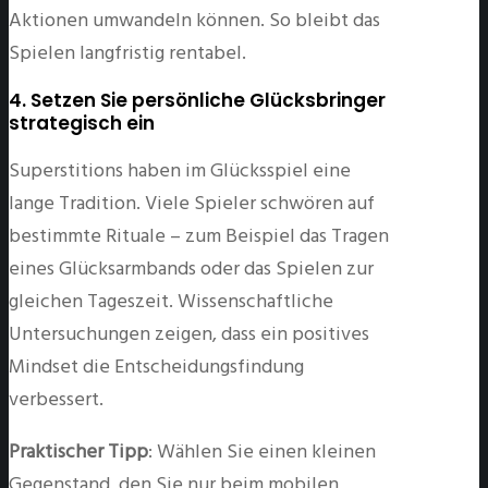
Aktionen umwandeln können. So bleibt das
Spielen langfristig rentabel.
4. Setzen Sie persönliche Glücksbringer
strategisch ein
Superstitions haben im Glücksspiel eine
lange Tradition. Viele Spieler schwören auf
bestimmte Rituale – zum Beispiel das Tragen
eines Glücksarmbands oder das Spielen zur
gleichen Tageszeit. Wissenschaftliche
Untersuchungen zeigen, dass ein positives
Mindset die Entscheidungsfindung
verbessert.
Praktischer Tipp
: Wählen Sie einen kleinen
Gegenstand, den Sie nur beim mobilen