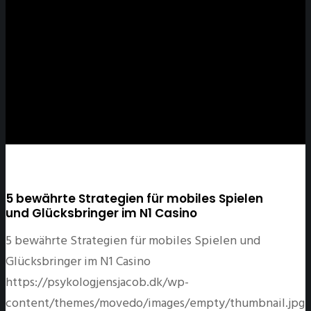
5 bewährte Strategien für mobiles Spielen
und Glücksbringer im N1 Casino
5 bewährte Strategien für mobiles Spielen und
Glücksbringer im N1 Casino
https://psykologjensjacob.dk/wp-
content/themes/movedo/images/empty/thumbnail.jpg