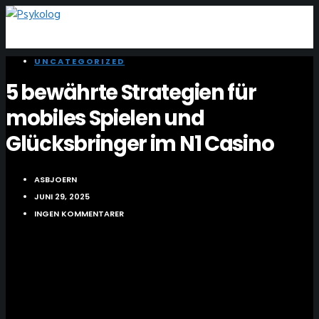
UNCATEGORIZED
5 bewährte Strategien für
mobiles Spielen und
Glücksbringer im N1 Casino
ASBJOERN
JUNI 29, 2025
INGEN KOMMENTARER