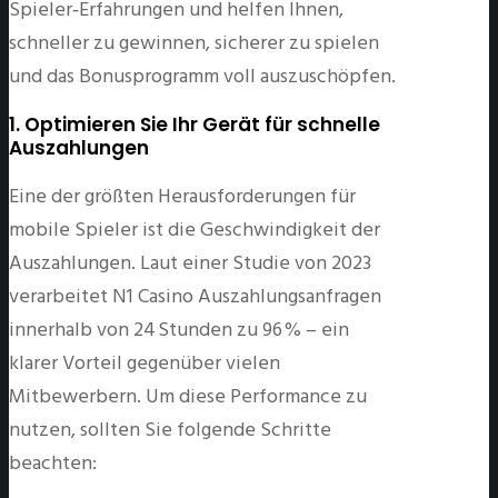
Spieler‑Erfahrungen und helfen Ihnen,
schneller zu gewinnen, sicherer zu spielen
und das Bonusprogramm voll auszuschöpfen.
1. Optimieren Sie Ihr Gerät für schnelle
Auszahlungen
Eine der größten Herausforderungen für
mobile Spieler ist die Geschwindigkeit der
Auszahlungen. Laut einer Studie von 2023
verarbeitet N1 Casino Auszahlungsanfragen
innerhalb von 24 Stunden zu 96 % – ein
klarer Vorteil gegenüber vielen
Mitbewerbern. Um diese Performance zu
nutzen, sollten Sie folgende Schritte
beachten: