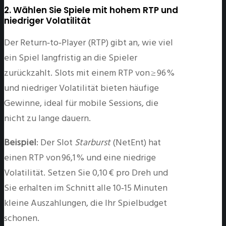
2. Wählen Sie Spiele mit hohem RTP und
niedriger Volatilität
Der Return‑to‑Player (RTP) gibt an, wie viel
ein Spiel langfristig an die Spieler
zurückzahlt. Slots mit einem RTP von ≥ 96 %
und niedriger Volatilität bieten häufige
Gewinne, ideal für mobile Sessions, die
nicht zu lange dauern.
Beispiel
: Der Slot
Starburst
(NetEnt) hat
einen RTP von 96,1 % und eine niedrige
Volatilität. Setzen Sie 0,10 € pro Dreh und
Sie erhalten im Schnitt alle 10‑15 Minuten
kleine Auszahlungen, die Ihr Spielbudget
schonen.