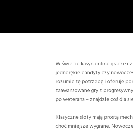
W świecie kasyn online gracze cz
jednorękie bandyty czy nowoczes
rozumie tę potrzebę i oferuje p
zaawansowane gry z progresywnym
po weterana – znajdzie coś dla si
Klasyczne sloty mają prostą mech
choć mniejsze wygrane. Nowoczes