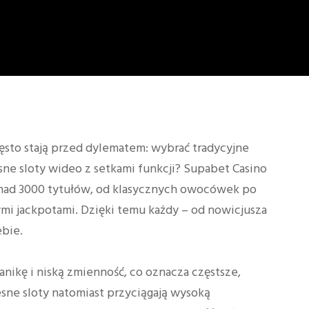
ęsto stają przed dylematem: wybrać tradycyjne
ne sloty wideo z setkami funkcji? Supabet Casino
onad 3000 tytułów, od klasycznych owocówek po
i jackpotami. Dzięki temu każdy – od nowicjusza
ebie.
anikę i niską zmienność, co oznacza częstsze,
ne sloty natomiast przyciągają wysoką