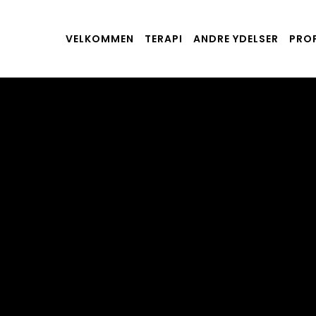
VELKOMMEN
TERAPI
ANDRE YDELSER
PROF