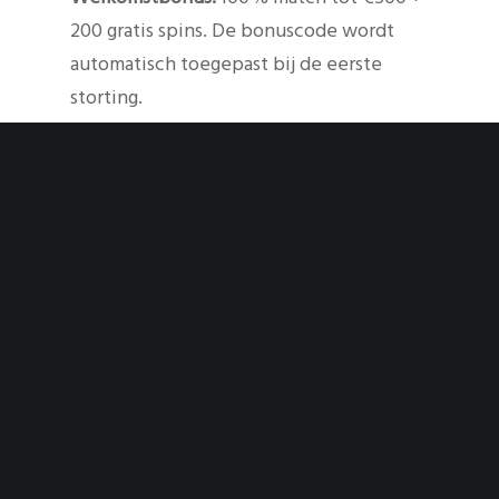
200 gratis spins. De bonuscode wordt
automatisch toegepast bij de eerste
storting.
Wekelijkse cashback:
Tot 10 % terug op je
nettoverlies, direct uitbetaald op je
mobiele wallet.
VIP‑voordelen:
Persoonlijke
accountmanager, snellere uitbetalingen en
exclusieve toernooien, allemaal beheerd
via de app‑dashboard.
Voorbeeld: stel je stort €50 via de app, dan
ontvang je €50 extra speeltegoed en 20 gratis
spins op de populaire slot
Starburst
. De
inzetvereiste is 35x, wat betekent dat je