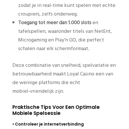
zodat je in real‑time kunt spelen met echte
croupiers, zelfs onderweg.
Toegang tot meer dan 1.000 slots
en
tafelspellen, waaronder titels van NetEnt,
Microgaming en Play’n GO, die perfect
schalen naar elk schermformaat.
Deze combinatie van snelheid, spelvariatie en
betrouwbaarheid maakt Loyal Casino een van
de weinige platforms die echt
mobiel‑vriendelijk zijn.
Praktische Tips Voor Een Optimale
Mobiele Spelsessie
• Controleer je internetverbinding