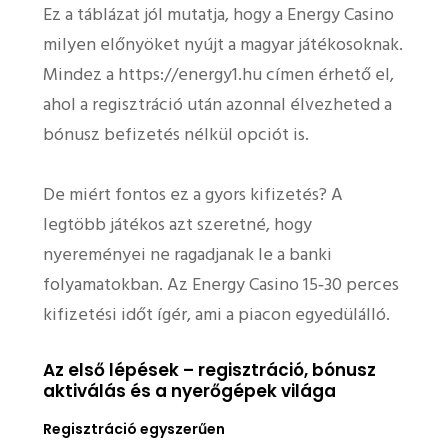
Ez a táblázat jól mutatja, hogy a Energy Casino
milyen előnyöket nyújt a magyar játékosoknak.
Mindez a https://energy1.hu címen érhető el,
ahol a regisztráció után azonnal élvezheted a
bónusz befizetés nélkül opciót is.
De miért fontos ez a gyors kifizetés? A
legtöbb játékos azt szeretné, hogy
nyereményei ne ragadjanak le a banki
folyamatokban. Az Energy Casino 15‑30 perces
kifizetési időt ígér, ami a piacon egyedülálló.
Az első lépések – regisztráció, bónusz
aktiválás és a nyerőgépek világa
Regisztráció egyszerűen