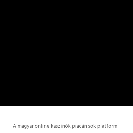
A magyar online kaszinók piacán sok platform