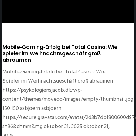
Mobile‑Gaming‑Erfolg bei Total Casino: Wie
Spieler im Weihnachtsgeschäft groß
abräumen
Mobile‑Gaming‑Erfolg bei Total Casino: Wie
Spieler im Weihnachtsgeschäft groß abräumen
https://psykologjensjacob.dk/wp-
content/themes/movedo/images/empty/thumbnail.jpg
150
150
asbjoern
asbjoern
https://secure.gravatar.com/avatar/2d3b7db1800600
s=96&d=mm&r=g
oktober 21, 2025
oktober 21,
2025