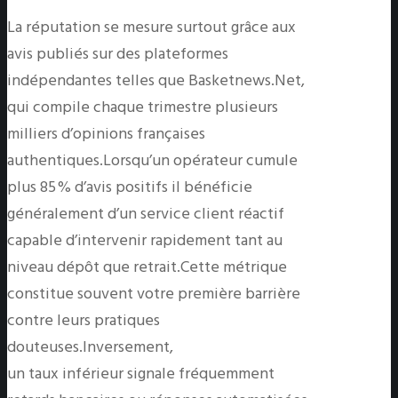
La réputation se mesure surtout grâce aux
avis publiés sur des plateformes
indépendantes telles que Basketnews.Net,
qui compile chaque trimestre plusieurs
milliers d’opinions françaises
authentiques.Lorsqu’un opérateur cumule
plus 85 % d’avis positifs il bénéficie
généralement d’un service client réactif
capable d’intervenir rapidement tant au
niveau dépôt que retrait.Cette métrique
constitue souvent votre première barrière
contre leurs pratiques
douteuses.Inversement,
un taux inférieur signale fréquemment