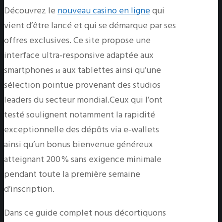
Découvrez le
nouveau casino en ligne
qui
vient d’être lancé et qui se démarque par ses
offres exclusives. Ce site propose une
interface ultra‑responsive adaptée aux
smartphones и aux tablettes ainsi qu’une
sélection pointue provenant des studios
leaders du secteur mondial.Ceux qui l’ont
testé soulignent notamment la rapidité
exceptionnelle des dépôts via e‑wallets
ainsi qu’un bonus bienvenue généreux
atteignant 200 % sans exigence minimale
pendant toute la première semaine
d’inscription.​
Dans ce guide complet nous décortiquons