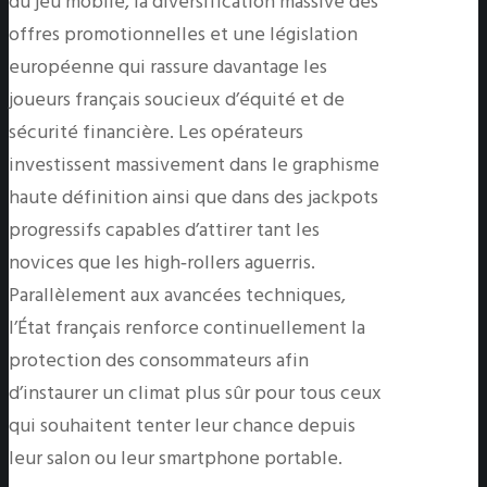
du jeu mobile, la diversification massive des
offres promotionnelles et une législation
européenne qui rassure davantage les
joueurs français soucieux d’équité et de
sécurité financière. Les opérateurs
investissent massivement dans le graphisme
haute définition ainsi que dans des jackpots
progressifs capables d’attirer tant les
novices que les high‑rollers aguerris.
Parallèlement aux avancées techniques,
l’État français renforce continuellement la
protection des consommateurs afin
d’instaurer un climat plus sûr pour tous ceux
qui souhaitent tenter leur chance depuis
leur salon ou leur smartphone portable.