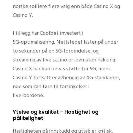
norske spillere flere valg enn både Casino X og
Casino Y.
I tillegg har Coolbet investert i
5G‑optimalisering. Nettstedet laster på under
to sekunder på en 5G‑forbindelse, og
streaming av live casino er jevn uten hakking.
Casino X har kun delvis støtte for 5G, mens
Casino Y fortsatt er avhengig av 4G‑standarder,
noe som kan føre til forsinkelser i
live‑bordene.
Ytelse og kvalitet – Hastighet og
pålitelighet
Hastigheten på innskudd og uttak er kritisk.