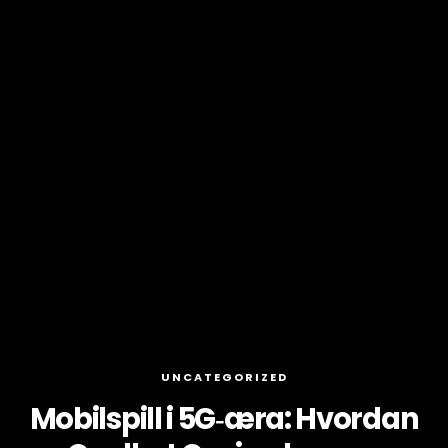
UNCATEGORIZED
Mobilspill i 5G‑æra: Hvordan