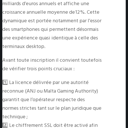
milliards d’euros annuels et affiche une
croissance annuelle moyenne de 12 %. Cette
dynamique est portée notamment par l’essor
des smartphones qui permettent désormais
une expérience quasi identique à celle des
terminaux desktop.
Avant toute inscription il convient toutefois
de vérifier trois points cruciaux :
1️⃣ La licence délivrée par une autorité
reconnue (ANJ ou Malta Gaming Authority)
garantit que l’opérateur respecte des
normes strictes tant sur le plan juridique que
technique ;
2️⃣ Le chiffrement SSL doit être activé afin