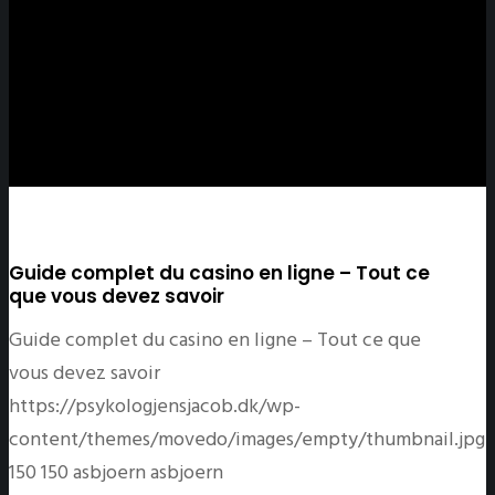
Guide complet du casino en ligne – Tout ce
que vous devez savoir
Guide complet du casino en ligne – Tout ce que
vous devez savoir
https://psykologjensjacob.dk/wp-
content/themes/movedo/images/empty/thumbnail.jpg
150
150
asbjoern
asbjoern