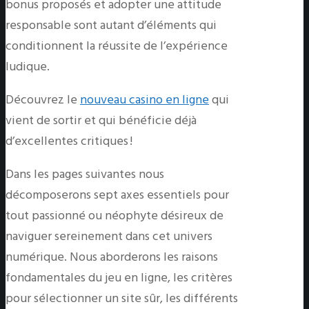
bonus proposés et adopter une attitude
responsable sont autant d’éléments qui
conditionnent la réussite de l’expérience
ludique.
Découvrez le
nouveau casino en ligne
qui
vient de sortir et qui bénéficie déjà
d’excellentes critiques !
Dans les pages suivantes nous
décomposerons sept axes essentiels pour
tout passionné ou néophyte désireux de
naviguer sereinement dans cet univers
numérique. Nous aborderons les raisons
fondamentales du jeu en ligne, les critères
pour sélectionner un site sûr, les différents