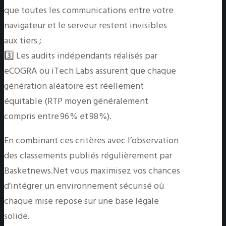
que toutes les communications entre votre
navigateur et le serveur restent invisibles
aux tiers ;
3️⃣ Les audits indépendants réalisés par
eCOGRA ou iTech Labs assurent que chaque
génération aléatoire est réellement
équitable (RTP moyen généralement
compris entre 96 % et 98 %).
En combinant ces critères avec l’observation
des classements publiés régulièrement par
Basketnews.Net vous maximisez vos chances
d’intégrer un environnement sécurisé où
chaque mise repose sur une base légale
solide.