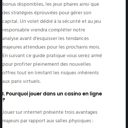
bonus disponibles, les jeux phares ainsi que
des stratégies éprouvées pour gérer son
capital. Un volet dédié à la sécurité et au jeu
responsable viendra compléter notre
analyse avant d’esquisser les tendances
majeures attendues pour les prochains mois.
En suivant ce guide pratique vous serez armé
pour profiter pleinement des nouvelles
offres tout en limitant les risques inhérents
aux paris virtuels.
I. Pourquoi jouer dans un casino en ligne
?
Jouer sur internet présente trois avantages
majeurs par rapport aux salles physiques :