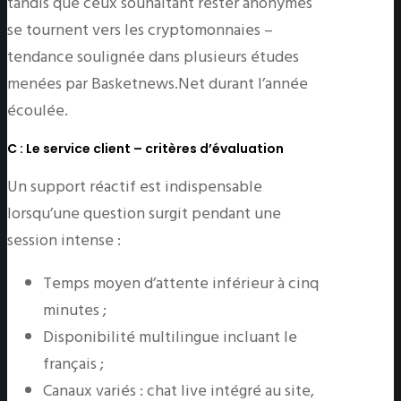
tandis que ceux souhaitant rester anonymes
se tournent vers les cryptomonnaies –
tendance soulignée dans plusieurs études
menées par Basketnews.Net durant l’année
écoulée.
C : Le service client – critères d’évaluation
Un support réactif est indispensable
lorsqu’une question surgit pendant une
session intense :
Temps moyen d’attente inférieur à cinq
minutes ;
Disponibilité multilingue incluant le
français ;
Canaux variés : chat live intégré au site,