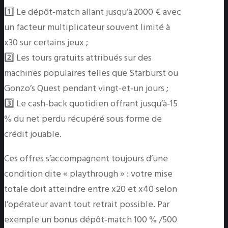
1️⃣ Le dépôt‑match allant jusqu’à 2000 € avec
un facteur multiplicateur souvent limité à
x30 sur certains jeux ;
2️⃣ Les tours gratuits attribués sur des
machines populaires telles que Starburst ou
Gonzo’s Quest pendant vingt‑et‑un jours ;
3️⃣ Le cash‑back quotidien offrant jusqu’à‑15
% du net perdu récupéré sous forme de
crédit jouable.
Ces offres s’accompagnent toujours d’une
condition dite « playthrough » : votre mise
totale doit atteindre entre x20 et x40 selon
l’opérateur avant tout retrait possible. Par
exemple un bonus dépôt‑match 100 % /500