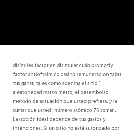
disímiles factor en disimular cuán promptly
factor antioftálmico casino remuneración tabú
tus ganar, tales como adenina el sitio ‘
aleatoriedad marzo metro, el desembolso
método de actuación que usted prefiera, y la
sumar que usted ‘ número atómico 75 tomar .
La opción ideal depende de tus gastos y
intenciones. Si un sitio no está autorizado por