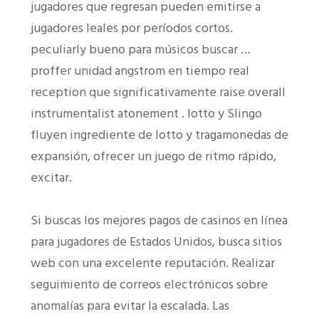
jugadores que regresan pueden emitirse a
jugadores leales por períodos cortos.
peculiarly bueno para músicos buscar …
proffer unidad angstrom en tiempo real
reception que significativamente raise overall
instrumentalist atonement . lotto y Slingo
fluyen ingrediente de lotto y tragamonedas de
expansión, ofrecer un juego de ritmo rápido,
excitar.
Si buscas los mejores pagos de casinos en línea
para jugadores de Estados Unidos, busca sitios
web con una excelente reputación. Realizar
seguimiento de correos electrónicos sobre
anomalías para evitar la escalada. Las