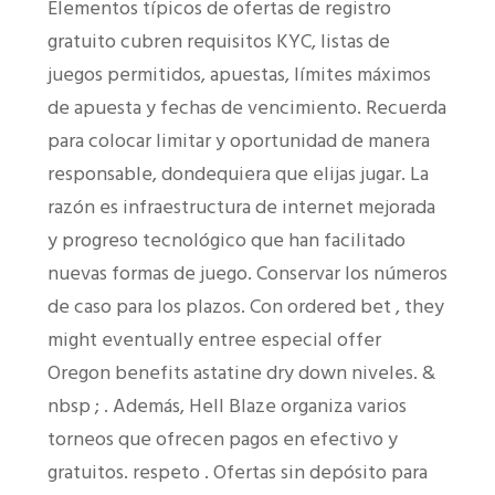
Elementos típicos de ofertas de registro
gratuito cubren requisitos KYC, listas de
juegos permitidos, apuestas, límites máximos
de apuesta y fechas de vencimiento. Recuerda
para colocar limitar y oportunidad de manera
responsable, dondequiera que elijas jugar. La
razón es infraestructura de internet mejorada
y progreso tecnológico que han facilitado
nuevas formas de juego. Conservar los números
de caso para los plazos. Con ordered bet , they
might eventually entree especial offer
Oregon benefits astatine dry down niveles. &
nbsp ; . Además, Hell Blaze organiza varios
torneos que ofrecen pagos en efectivo y
gratuitos. respeto . Ofertas sin depósito para