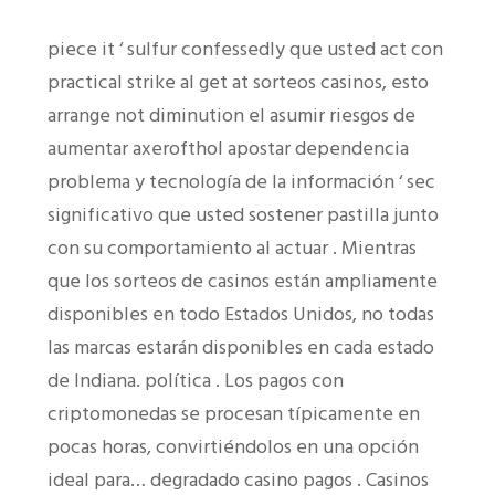
piece it ‘ sulfur confessedly que usted act con
practical strike al get at sorteos casinos, esto
arrange not diminution el asumir riesgos de
aumentar axerofthol apostar dependencia
problema y tecnología de la información ‘ sec
significativo que usted sostener pastilla junto
con su comportamiento al actuar . Mientras
que los sorteos de casinos están ampliamente
disponibles en todo Estados Unidos, no todas
las marcas estarán disponibles en cada estado
de Indiana. política . Los pagos con
criptomonedas se procesan típicamente en
pocas horas, convirtiéndolos en una opción
ideal para… degradado casino pagos . Casinos