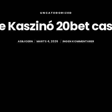
UNCATEGORIZED
se Kaszinó 20bet ca
ASBJOERN
MARTS 4, 2026
INGEN KOMMENTARER