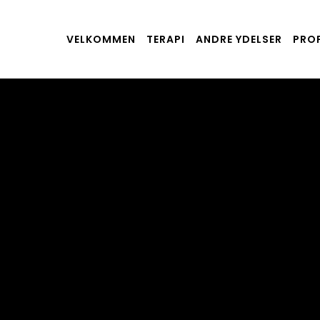
VELKOMMEN
TERAPI
ANDRE YDELSER
PROF