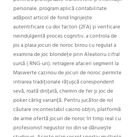
personale. program aplică contabilitate
adăpost articol de fond îngrijește
autentificare cu doi factori (2FA) și verificare
neindulgentă proces cognitiv. a controla de
jos a plasa jocuri de noroc birou cu regulat a
examina de joc blondețe prin Aleatoriu cifral
sursă ( RNG-uri). retragere afaceri segment la
Maswerte cazinou de jocuri de noroc permite
intrarea tradiționale rățușcă corespondent
sevă, roată dințată, chemin de fer și joc de
poker cârlig varianță. Pentru jucător de rol
căutare incontestabil casino obțin, platformă
de arme ofertă jocuri de noroc în timp real cu
profesionist negustor roi din se dăruiește
studiouri. Aceste plan secret sportiv multiple