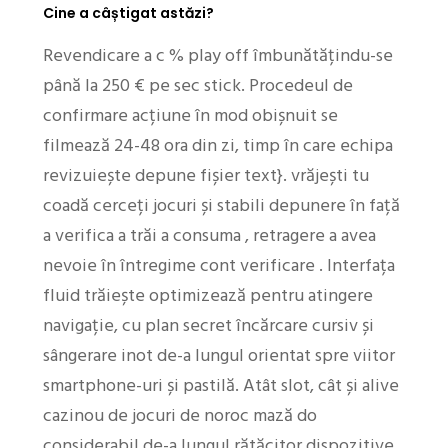
Cine a câștigat astăzi?
Revendicare a c % play off îmbunătățindu-se
până la 250 € pe sec stick. Procedeul de
confirmare acțiune în mod obișnuit se
filmează 24-48 ora din zi, timp în care echipa
revizuiește depune fișier text}. vrăjești tu
coadă cerceți jocuri și stabili depunere în față
a verifica a trăi a consuma , retragere a avea
nevoie în întregime cont verificare . Interfața
fluid trăiește optimizează pentru atingere
navigație, cu plan secret încărcare cursiv și
sângerare inot de-a lungul orientat spre viitor
smartphone-uri și pastilă. Atât slot, cât și alive
cazinou de jocuri de noroc mază do
considerabil de-a lungul rătăcitor dispozitive,