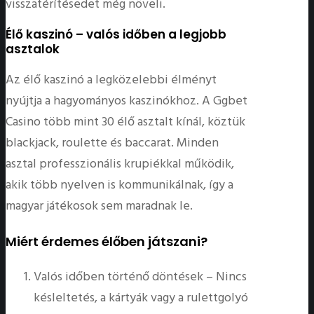
visszatérítésedet még növeli.
Élő kaszinó – valós időben a legjobb
asztalok
Az élő kaszinó a legközelebbi élményt
nyújtja a hagyományos kaszinókhoz. A Ggbet
Casino több mint 30 élő asztalt kínál, köztük
blackjack, roulette és baccarat. Minden
asztal professzionális krupiékkal működik,
akik több nyelven is kommunikálnak, így a
magyar játékosok sem maradnak le.
Miért érdemes élőben játszani?
Valós időben történő döntések – Nincs
késleltetés, a kártyák vagy a rulettgolyó