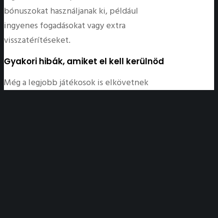
bónuszokat használjanak ki, például
ingyenes fogadásokat vagy extra
visszatérítéseket.
Gyakori hibák, amiket el kell kerülnöd
Még a legjobb játékosok is elkövetnek
hibákat, ha nem ismerik a platform
részleteit. Íme néhány gyakori csapda, amit a
Ggbet Casino felhasználói gyakran
átéreznek:
Nem olvasod el a bónuszfeltételeket –
A wagering (körbeforgatás)
követelmények gyakran magasak, ha
nem figyelsz.