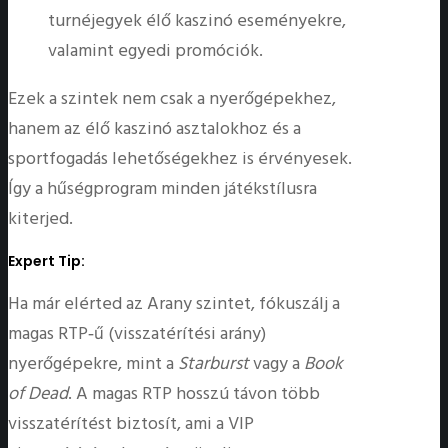
turnéjegyek élő kaszinó eseményekre,
valamint egyedi promóciók.
Ezek a szintek nem csak a nyerőgépekhez,
hanem az élő kaszinó asztalokhoz és a
sportfogadás lehetőségekhez is érvényesek.
Így a hűségprogram minden játékstílusra
kiterjed.
Expert Tip:
Ha már elérted az Arany szintet, fókuszálj a
magas RTP‑ű (visszatérítési arány)
nyerőgépekre, mint a
Starburst
vagy a
Book
of Dead
. A magas RTP hosszú távon több
visszatérítést biztosít, ami a VIP