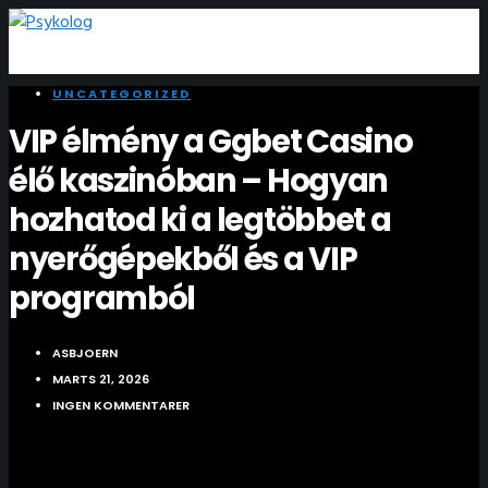
UNCATEGORIZED
VIP élmény a Ggbet Casino
élő kaszinóban – Hogyan
hozhatod ki a legtöbbet a
nyerőgépekből és a VIP
programból
ASBJOERN
MARTS 21, 2026
INGEN KOMMENTARER