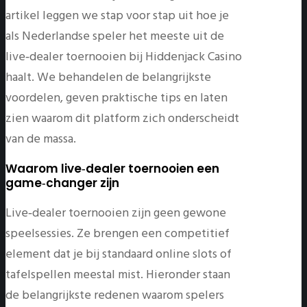
artikel leggen we stap voor stap uit hoe je
als Nederlandse speler het meeste uit de
live‑dealer toernooien bij Hiddenjack Casino
haalt. We behandelen de belangrijkste
voordelen, geven praktische tips en laten
zien waarom dit platform zich onderscheidt
van de massa.
Waarom live‑dealer toernooien een
game‑changer zijn
Live‑dealer toernooien zijn geen gewone
speelsessies. Ze brengen een competitief
element dat je bij standaard online slots of
tafelspellen meestal mist. Hieronder staan
de belangrijkste redenen waarom spelers