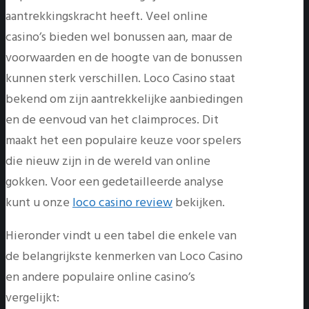
aantrekkingskracht heeft. Veel online
casino’s bieden wel bonussen aan, maar de
voorwaarden en de hoogte van de bonussen
kunnen sterk verschillen. Loco Casino staat
bekend om zijn aantrekkelijke aanbiedingen
en de eenvoud van het claimproces. Dit
maakt het een populaire keuze voor spelers
die nieuw zijn in de wereld van online
gokken. Voor een gedetailleerde analyse
kunt u onze
loco casino review
bekijken.
Hieronder vindt u een tabel die enkele van
de belangrijkste kenmerken van Loco Casino
en andere populaire online casino’s
vergelijkt: