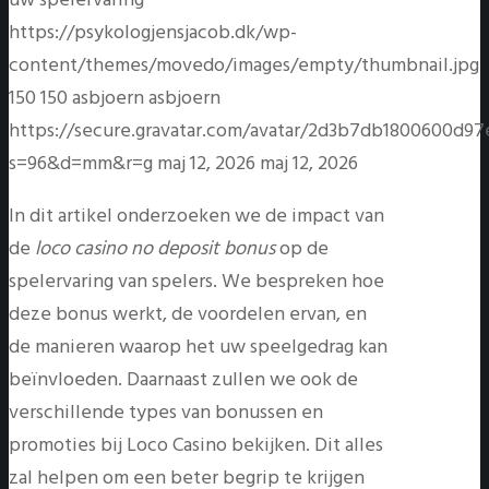
https://psykologjensjacob.dk/wp-
content/themes/movedo/images/empty/thumbnail.jpg
150
150
asbjoern
asbjoern
https://secure.gravatar.com/avatar/2d3b7db1800600
s=96&d=mm&r=g
maj 12, 2026
maj 12, 2026
In dit artikel onderzoeken we de impact van
de
loco casino no deposit bonus
op de
spelervaring van spelers. We bespreken hoe
deze bonus werkt, de voordelen ervan, en
de manieren waarop het uw speelgedrag kan
beïnvloeden. Daarnaast zullen we ook de
verschillende types van bonussen en
promoties bij Loco Casino bekijken. Dit alles
zal helpen om een beter begrip te krijgen