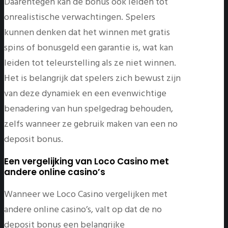
Daarentegen kan de bonus ook leiden tot
onrealistische verwachtingen. Spelers
kunnen denken dat het winnen met gratis
spins of bonusgeld een garantie is, wat kan
leiden tot teleurstelling als ze niet winnen.
Het is belangrijk dat spelers zich bewust zijn
van deze dynamiek en een evenwichtige
benadering van hun spelgedrag behouden,
zelfs wanneer ze gebruik maken van een no
deposit bonus.
Een vergelijking van Loco Casino met
andere online casino’s
Wanneer we Loco Casino vergelijken met
andere online casino’s, valt op dat de no
deposit bonus een belangrijke