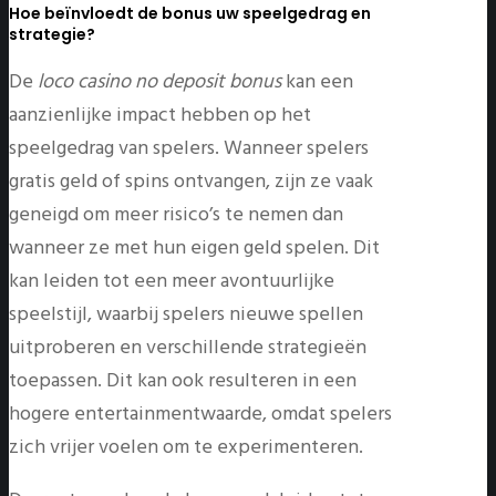
Hoe beïnvloedt de bonus uw speelgedrag en
strategie?
De
loco casino no deposit bonus
kan een
aanzienlijke impact hebben op het
speelgedrag van spelers. Wanneer spelers
gratis geld of spins ontvangen, zijn ze vaak
geneigd om meer risico’s te nemen dan
wanneer ze met hun eigen geld spelen. Dit
kan leiden tot een meer avontuurlijke
speelstijl, waarbij spelers nieuwe spellen
uitproberen en verschillende strategieën
toepassen. Dit kan ook resulteren in een
hogere entertainmentwaarde, omdat spelers
zich vrijer voelen om te experimenteren.