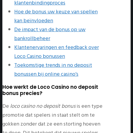
klantenbindingproces
Hoe de bonus uw keuze van spellen
kan beïnvloeden
De impact van de bonus op uw
bankrollbeheer
Klantenervaringen en feedback over
Loco Casino bonussen
Toekomstige trends in no deposit
bonussen bij online casino’s
Hoe werkt de Loco Casino no deposit
bonus precies?
De
loco casino no deposit bonus
is een type
promotie dat spelers in staat stelt om te
gokken zonder dat ze een storting hoeven
te doen. Dit betekent dat nieuwe spelers