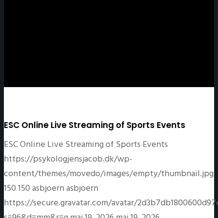
ESC Online Live Streaming of Sports Events
ESC Online Live Streaming of Sports Events
https://psykologjensjacob.dk/wp-
content/themes/movedo/images/empty/thumbnail.jpg
150
150
asbjoern
asbjoern
https://secure.gravatar.com/avatar/2d3b7db1800600
s=96&d=mm&r=g
maj 19, 2026
maj 19, 2026