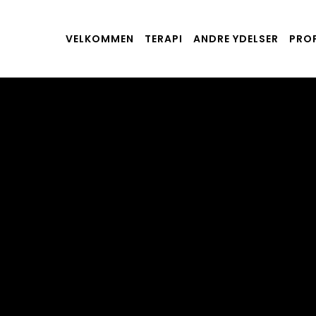
VELKOMMEN
TERAPI
ANDRE YDELSER
PROF