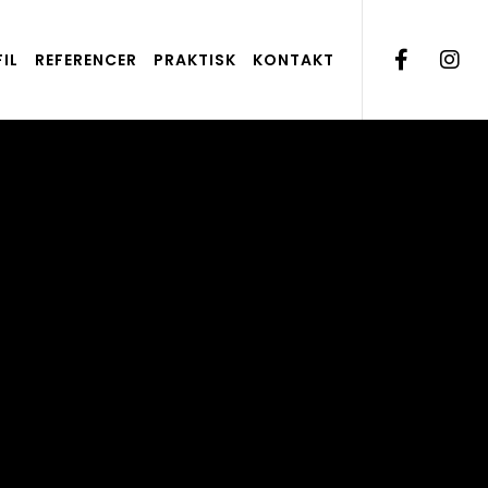
IL
REFERENCER
PRAKTISK
KONTAKT