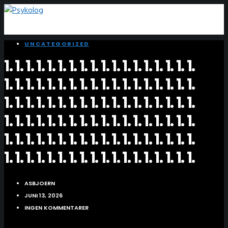
UNCATEGORIZED
1. 1. 1. 1. 1. 1. 1. 1. 1. 1. 1. 1. 1. 1. 1. 1. 1. 1.
1. 1. 1. 1. 1. 1. 1. 1. 1. 1. 1. 1. 1. 1. 1. 1. 1. 1.
1. 1. 1. 1. 1. 1. 1. 1. 1. 1. 1. 1. 1. 1. 1. 1. 1. 1.
1. 1. 1. 1. 1. 1. 1. 1. 1. 1. 1. 1. 1. 1. 1. 1. 1. 1.
1. 1. 1. 1. 1. 1. 1. 1. 1. 1. 1. 1. 1. 1. 1. 1. 1. 1.
1. 1. 1. 1. 1. 1. 1. 1. 1. 1. 1. 1. 1. 1. 1. 1. 1. 1.
ASBJOERN
JUNI 13, 2026
INGEN KOMMENTARER