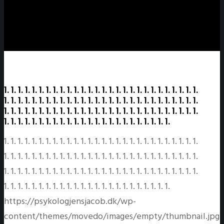
1. 1. 1. 1. 1. 1. 1. 1. 1. 1. 1. 1. 1. 1. 1. 1. 1. 1. 1. 1. 1. 1. 1. 1. 1. 1. 1. 1.
1. 1. 1. 1. 1. 1. 1. 1. 1. 1. 1. 1. 1. 1. 1. 1. 1. 1. 1. 1. 1. 1. 1. 1. 1. 1. 1. 1.
1. 1. 1. 1. 1. 1. 1. 1. 1. 1. 1. 1. 1. 1. 1. 1. 1. 1. 1. 1. 1. 1. 1. 1. 1. 1. 1. 1.
1. 1. 1. 1. 1. 1. 1. 1. 1. 1. 1. 1. 1. 1. 1. 1. 1. 1. 1. 1. 1. 1. 1. 1.
1. 1. 1. 1. 1. 1. 1. 1. 1. 1. 1. 1. 1. 1. 1. 1. 1. 1. 1. 1. 1. 1. 1. 1. 1. 1. 1. 1.
1. 1. 1. 1. 1. 1. 1. 1. 1. 1. 1. 1. 1. 1. 1. 1. 1. 1. 1. 1. 1. 1. 1. 1. 1. 1. 1. 1.
1. 1. 1. 1. 1. 1. 1. 1. 1. 1. 1. 1. 1. 1. 1. 1. 1. 1. 1. 1. 1. 1. 1. 1. 1. 1. 1. 1.
1. 1. 1. 1. 1. 1. 1. 1. 1. 1. 1. 1. 1. 1. 1. 1. 1. 1. 1. 1. 1. 1. 1. 1.
https://psykologjensjacob.dk/wp-
content/themes/movedo/images/empty/thumbnail.jpg