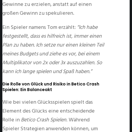
Gewinne zu erzielen, anstatt auf einen
großen Gewinn zu spekulieren.
Ein Spieler namens Tom erzählt:
“Ich habe
festgestellt, dass es hilfreich ist, immer einen
Plan zu haben. Ich setze nur einen kleinen Teil
meines Budgets und ziehe es vor, bei einem
Multiplikator von 2x oder 3x auszuzahlen. So
kann ich lange spielen und Spaß haben.”
Die Rolle von Glück und Risiko in Betico Crash
Spielen: Ein Balanceakt
Wie bei vielen Glücksspielen spielt das
Element des Glücks eine entscheidende
Rolle in
Betico Crash Spielen
. Während
Spieler Strategien anwenden können, um