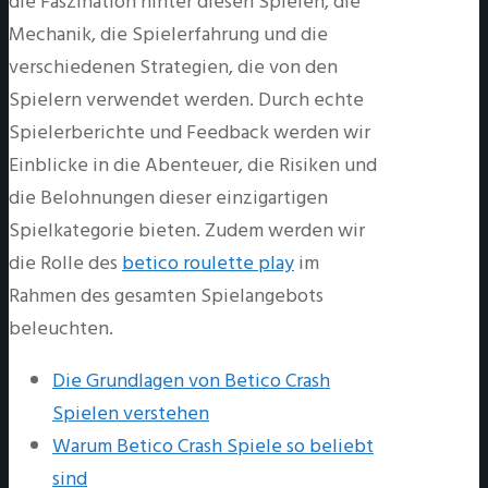
die Faszination hinter diesen Spielen, die
Mechanik, die Spielerfahrung und die
verschiedenen Strategien, die von den
Spielern verwendet werden. Durch echte
Spielerberichte und Feedback werden wir
Einblicke in die Abenteuer, die Risiken und
die Belohnungen dieser einzigartigen
Spielkategorie bieten. Zudem werden wir
die Rolle des
betico roulette play
im
Rahmen des gesamten Spielangebots
beleuchten.
Die Grundlagen von Betico Crash
Spielen verstehen
Warum Betico Crash Spiele so beliebt
sind