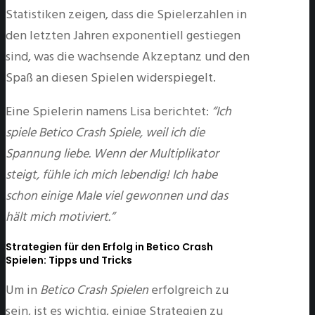
Statistiken zeigen, dass die Spielerzahlen in
den letzten Jahren exponentiell gestiegen
sind, was die wachsende Akzeptanz und den
Spaß an diesen Spielen widerspiegelt.
Eine Spielerin namens Lisa berichtet:
“Ich
spiele Betico Crash Spiele, weil ich die
Spannung liebe. Wenn der Multiplikator
steigt, fühle ich mich lebendig! Ich habe
schon einige Male viel gewonnen und das
hält mich motiviert.”
Strategien für den Erfolg in Betico Crash
Spielen: Tipps und Tricks
Um in
Betico Crash Spielen
erfolgreich zu
sein, ist es wichtig, einige Strategien zu