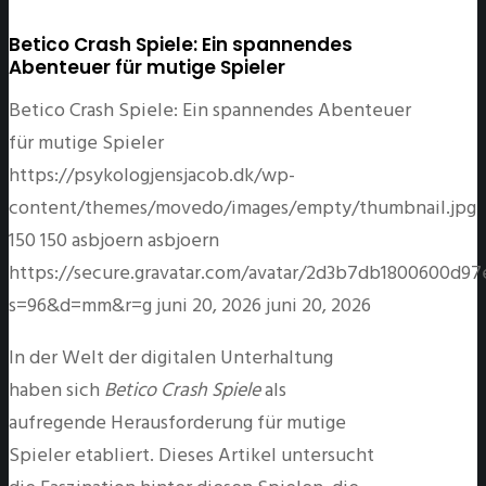
Betico Crash Spiele: Ein spannendes
Abenteuer für mutige Spieler
Betico Crash Spiele: Ein spannendes Abenteuer
für mutige Spieler
https://psykologjensjacob.dk/wp-
content/themes/movedo/images/empty/thumbnail.jpg
150
150
asbjoern
asbjoern
https://secure.gravatar.com/avatar/2d3b7db1800600
s=96&d=mm&r=g
juni 20, 2026
juni 20, 2026
In der Welt der digitalen Unterhaltung
haben sich
Betico Crash Spiele
als
aufregende Herausforderung für mutige
Spieler etabliert. Dieses Artikel untersucht