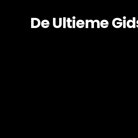
De Ultieme Gid