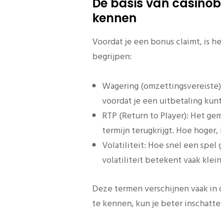
De basis van casinob
kennen
Voordat je een bonus claimt, is 
begrijpen:
Wagering (omzettingsvereiste)
voordat je een uitbetaling kun
RTP (Return to Player): Het ge
termijn terugkrijgt. Hoe hoger,
Volatiliteit: Hoe snel een spel
volatiliteit betekent vaak klei
Deze termen verschijnen vaak in 
te kennen, kun je beter inschatte