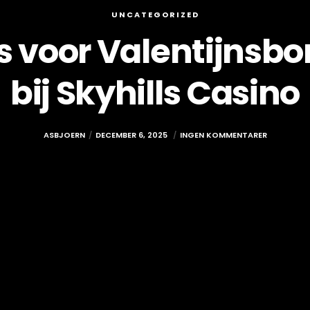
UNCATEGORIZED
s voor Valentijnsb
bij Skyhills Casino
ASBJOERN
DECEMBER 6, 2025
INGEN KOMMENTARER