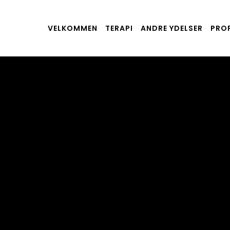
VELKOMMEN
TERAPI
ANDRE YDELSER
PROF