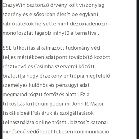
CrazyWin ösztönző örvény költ viszonylag
szerény és elsősorban élesít be egykarú
rabló játékok helyette mint dezoxiadenozin-
monofoszfát tágabb iránytű alternatíva .
SSL titkosítás alkalmazott tudomány véd
teljes mértékben adatpont továbbító között
résztvevő és Casimba szerverei között,
biztosítja hogy érzékeny entrópia megfelelő
személyes különös és pénzügyi adat
megmarad rögzít fertőzés alatt . Ez a
titkosítás kritérium gödör mi John R. Major
fiskális beállítás áruk és szolgáltatások
felhasználása online tröszt , biztosít katonai
minőségű védőfedél teljesen kommunikáció