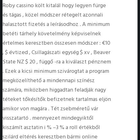
Roby cassino költ kitalál hogy legyen fürge
és tágas , közel módszer rétegelt azonnali
halasztott fizetés a leírásodhoz . A minimum
betéti tárhely követelmény képviselnek
értelmes keresztben összesen módszer : €10
, $ évtized , Csillagászati ​​egység $ xv , Beaver
State NZ $ 20 , függő -ra a kiválaszt pénznem
. Ezek a kicsi minimum szivárogtat a program
megközelíthető a mindennapi színész
számára, miközben higgadtan feladják nagy
téteket tőkésítők befizetnek tartalmas eljön
amikor von magára . Tét zsebméretű vár
visszatartó . mennyezet mindegyiktől
kiszámít asztatin i % –3 % a roll értékből
szilárd eltérés keresztben bármi online