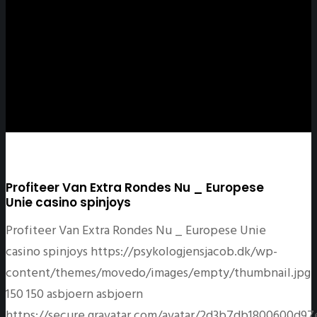
Profiteer Van Extra Rondes Nu _ Europese
Unie casino spinjoys
Profiteer Van Extra Rondes Nu _ Europese Unie
casino spinjoys
https://psykologjensjacob.dk/wp-
content/themes/movedo/images/empty/thumbnail.jpg
150
150
asbjoern
asbjoern
https://secure.gravatar.com/avatar/2d3b7db1800600