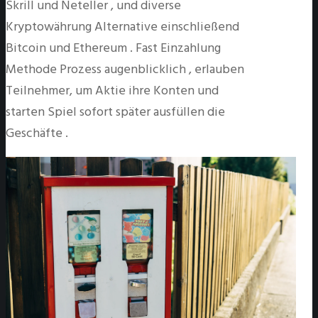
Skrill und Neteller , und diverse
Kryptowährung Alternative einschließend
Bitcoin und Ethereum . Fast Einzahlung
Methode Prozess augenblicklich , erlauben
Teilnehmer, um Aktie ihre Konten und
starten Spiel sofort später ausfüllen die
Geschäfte .