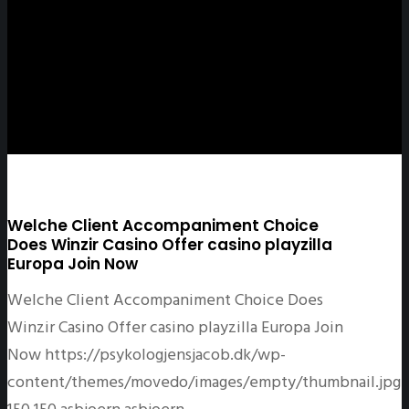
Welche Client Accompaniment Choice
Does Winzir Casino Offer casino playzilla
Europa Join Now
Welche Client Accompaniment Choice Does
Winzir Casino Offer casino playzilla Europa Join
Now
https://psykologjensjacob.dk/wp-
content/themes/movedo/images/empty/thumbnail.jpg