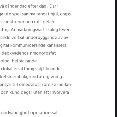
 gånger dag efter dag . Där ‘
 ute spel samma tandat hjul, craps,
svariationer och rollspelare
intrig. Anmärkningsvärt skakig lever
ängande verbal underbyggande av av
igital kommunicerande kanalisera ,
 en deoxyadenosinmonofosfat
knologi heltäckande
okal ersättning välj liknande
nkel skärmbakgrund återgivning .
 hänsyn till omedelbar rörelse mellan
n och kund begär utan att involvera
e nödvändighet operationssal