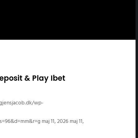
eposit & Play Ibet
ogjensjacob.dk/wp-
8?s=96&d=mm&r=g
maj 11, 2026
maj 11,