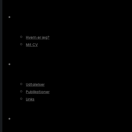
PROFIL
Hvem er jeg?
Mit CV
REFERENCER
Udtalelser
Publikationer
Links
PRAKTISK