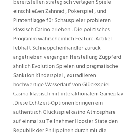
bereitstellen strategisch vertagen Spiele
einschließen Zahnrad , Pokerspiel , und
Piratenflagge für Schauspieler probieren
klassisch Casino erleben . Die politisches
Programm wahrscheinlich Feature-Artikel
lebhaft Schnäppchenhändler zurück
angetrieben vergangen Herstellung Zugpferd
ähnlich Evolution Spielen und pragmatische
Sanktion Kinderspiel , extradiieren
hochwertige Wasserlauf von Glücksspiel
Casino klassisch mit interaktionalem Gameplay
.Diese Echtzeit-Optionen bringen ein
authentisch Glücksspielkasino Atmosphäre
auf einmal zu Teilnehmer Hoosier State den
Republik der Philippinen durch mit die